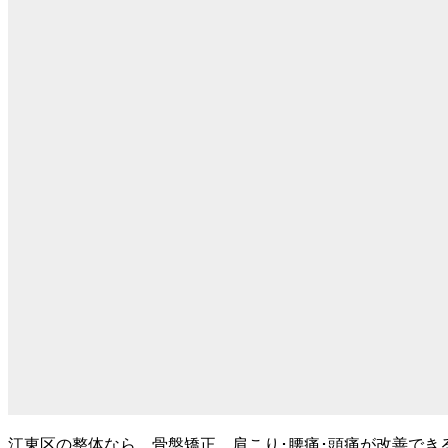
江東区の整体なら、骨盤矯正、肩こり･腰痛･頭痛が改善でき