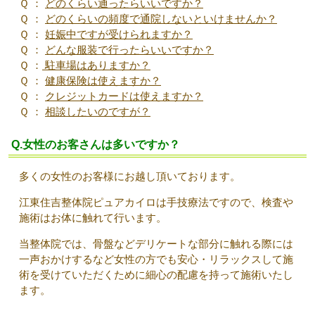
Ｑ ：
どのくらい通ったらいいですか？
Ｑ ：
どのくらいの頻度で通院しないといけませんか？
Ｑ ：
妊娠中ですが受けられますか？
Ｑ ：
どんな服装で行ったらいいですか？
Ｑ ：
駐車場はありますか？
Ｑ ：
健康保険は使えますか？
Ｑ ：
クレジットカードは使えますか？
Ｑ ：
相談したいのですが？
Q.女性のお客さんは多いですか？
多くの女性のお客様にお越し頂いております。
江東住吉整体院ピュアカイロは手技療法ですので、検査や
施術はお体に触れて行います。
当整体院では、骨盤などデリケートな部分に触れる際には
一声おかけするなど女性の方でも安心・リラックスして施
術を受けていただくために細心の配慮を持って施術いたし
ます。