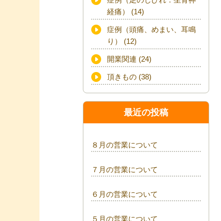
経痛）
(14)
症例（頭痛、めまい、耳鳴
り）
(12)
開業関連
(24)
頂きもの
(38)
最近の投稿
８月の営業について
７月の営業について
６月の営業について
５月の営業について