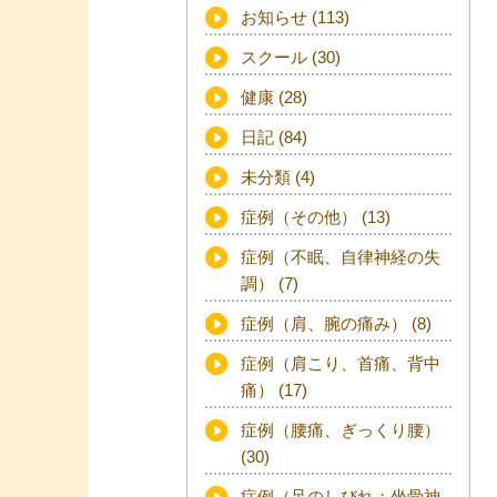
お知らせ
(113)
スクール
(30)
健康
(28)
日記
(84)
未分類
(4)
症例（その他）
(13)
症例（不眠、自律神経の失
調）
(7)
症例（肩、腕の痛み）
(8)
症例（肩こり、首痛、背中
痛）
(17)
症例（腰痛、ぎっくり腰）
(30)
症例（足のしびれ：坐骨神