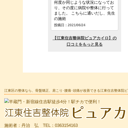
江東区の整体なら、骨盤矯正、肩こり･腰痛･頭痛が改善できる江東住吉整体院
施術者：丹治 弘 TEL：0363154163