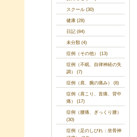
スクール
(30)
健康
(28)
日記
(84)
未分類
(4)
症例（その他）
(13)
症例（不眠、自律神経の失
調）
(7)
症例（肩、腕の痛み）
(8)
症例（肩こり、首痛、背中
痛）
(17)
症例（腰痛、ぎっくり腰）
(30)
症例（足のしびれ：坐骨神